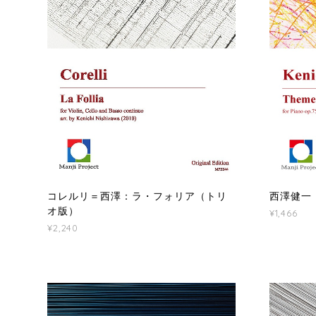
コレルリ＝西澤：ラ・フォリア（トリ
西澤健一
オ版）
¥1,466
¥2,240