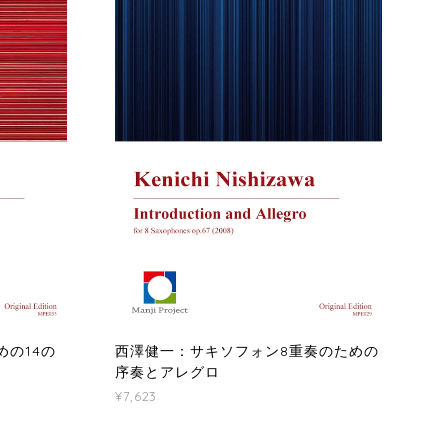
の14の
西澤健一：サキソフォン8重奏のための
序奏とアレグロ
¥7,623